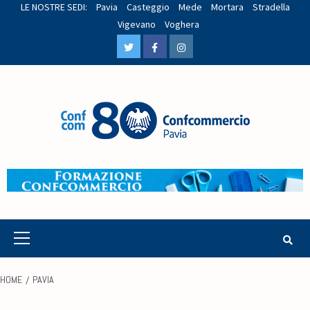
LE NOSTRE SEDI:
Pavia
Casteggio
Mede
Mortara
Stradella
Vigevano
Voghera
HOME
PAVIA