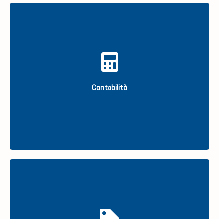
Ti assistiamo per tutti gli adempimenti della tua
contabilità.
Contabilità
SCOPRI
Selezionate per te.