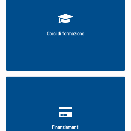
Sfoglia il nostro catalogo corsi
Corsi di formazione
SCOPRI
Scopri le opportunità di finanziamento per la tua
impresa
Finanziamenti
SCOPRI