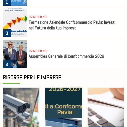
1
PRIMO PIANO
Formazione Aziendale Confcommercio Pavia: Investi
nel Futuro della tua Impresa
2
PRIMO PIANO
Assemblea Generale di Confcommercio 2026
3
RISORSE PER LE IMPRESE
PRIMO PIANO
Tredicesima edizione della Giornata nazionale
“Legalità, ci piace!”
4
PRIMO PIANO
Chiusura Uffici
1