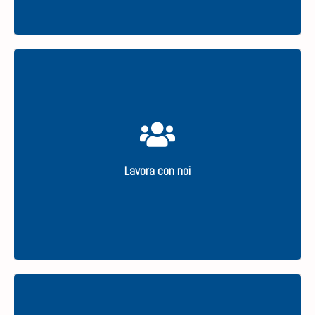
Inviaci la tua candidatura spontanea o cerca tra le
offerte
Lavora con noi
SCOPRI IL NOSTRO SERVIZIO