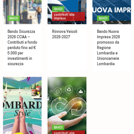
BANDI
contributi alle
PRIMO PIANO
BANDI
imprese
BANDI
Formazione Aziendale Confcommercio Pavia: Investi
nel Futuro della tua Impresa
Bando Sicurezza
Rinnova Veicoli
Bando Nuova
2
2026 CCIAA –
2026-2027
Impresa 2026
Contributi a fondo
promosso da
perduto fino ad €
Regione
PRIMO PIANO
5.000 per
Lombardia e
Assemblea Generale di Confcommercio 2026
investimenti in
Unioncamere
sicurezza
Lombardia
3
BANDI
contributi alle