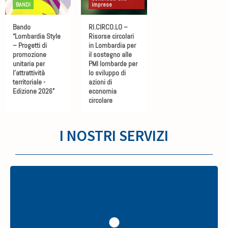
BANDI
imprese
Bando
RI.CIRCO.LO –
“Lombardia Style
Risorse circolari
– Progetti di
in Lombardia per
promozione
il sostegno alle
unitaria per
PMI lombarde per
l’attrattività
lo sviluppo di
territoriale -
azioni di
Edizione 2026”
economia
circolare
I NOSTRI SERVIZI
Amministrazione del personale, elaborazione