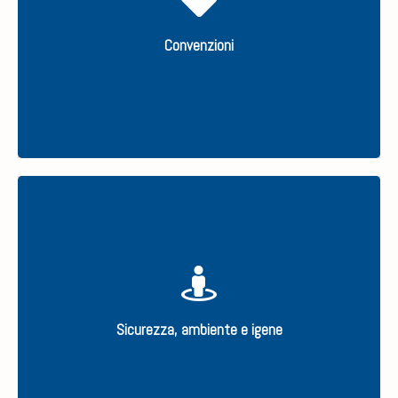
Convenzioni
SCOPRI
Servizi idonei ad assolvere gli adempimenti di
legge.
Sicurezza, ambiente e igene
SCOPRI