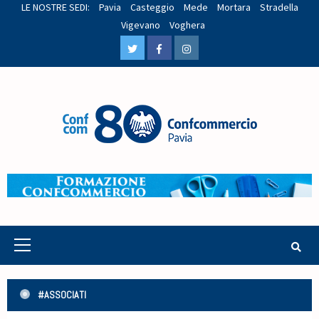
LE NOSTRE SEDI:
Pavia
Casteggio
Mede
Mortara
Stradella
Vigevano
Voghera
#ASSOCIATI