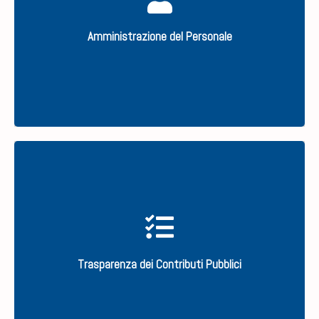
paghe e contributi.
Amministrazione del Personale
SCOPRI
Trasparenza dei contributi pubblici alle imprese
Trasparenza dei Contributi Pubblici
SCOPRI IL NOSTRO SERVIZIO