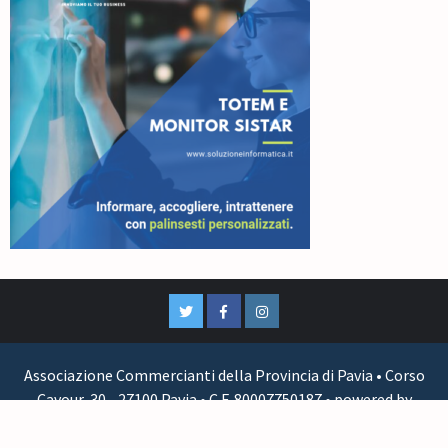
Associazione Commercianti della Provincia di Pavia • Corso
Cavour, 30 - 27100 Pavia • C.F. 80007750187 • powered by
BrainDrain Srls